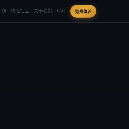
间线
球迷社区
关于我们
FAQ
免费体验