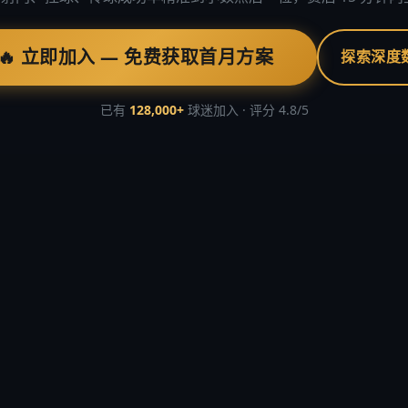
🔥 立即加入 — 免费获取首月方案
探索深度
已有
128,000+
球迷加入 · 评分 4.8/5