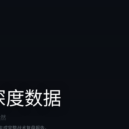
深度数据
了然
内生成完整战术复盘报告。